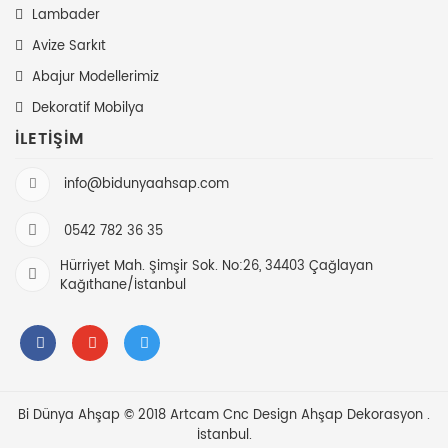
Lambader
Avize Sarkıt
Abajur Modellerimiz
Dekoratif Mobilya
İLETIŞIM
info@bidunyaahsap.com
0542 782 36 35
Hürriyet Mah. Şimşir Sok. No:26, 34403 Çağlayan
Kağıthane/İstanbul
Bi Dünya Ahşap © 2018 Artcam Cnc Design
Ahşap Dekorasyon
.
İstanbul.